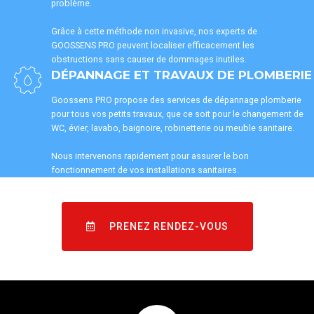
problème.
Grâce à cette méthode non invasive, nos experts de
GOOSSENS PRO peuvent localiser efficacement les
obstructions sans causer de dommages inutiles.
DÉPANNAGE ET TRAVAUX DE PLOMBERIE
Goossens PRO propose des services de dépannage plomberie
pour tous vos petits travaux, que ce soit pour le changement de
WC, évier, lavabo, baignoire, robinetterie ou meuble sanitaire.
Nous intervenons rapidement pour assurer le bon
fonctionnement de vos installations sanitaires.
PRENEZ RENDEZ-VOUS