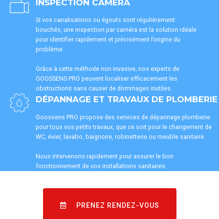
INSPECTION CAMERA
Si vos canalisations ou égouts sont régulièrement
bouchés, une inspection par caméra est la solution idéale
pour identifier rapidement et précisément l’origine du
problème.
Grâce à cette méthode non invasive, nos experts de
GOOSSENS PRO peuvent localiser efficacement les
obstructions sans causer de dommages inutiles.
DÉPANNAGE ET TRAVAUX DE PLOMBERIE
Goossens PRO propose des services de dépannage plomberie
pour tous vos petits travaux, que ce soit pour le changement de
WC, évier, lavabo, baignoire, robinetterie ou meuble sanitaire.
Nous intervenons rapidement pour assurer le bon
fonctionnement de vos installations sanitaires.
PRENEZ RENDEZ-VOUS