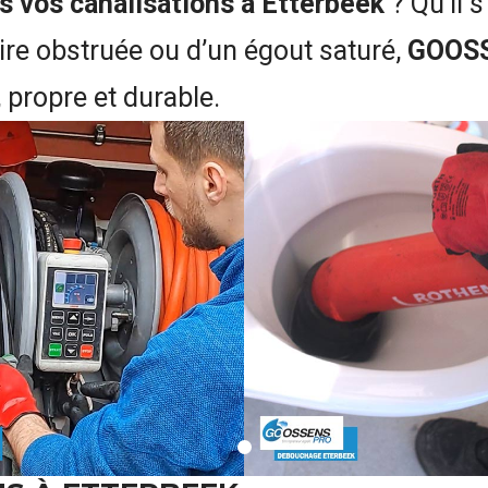
 vos canalisations à Etterbeek
? Qu’il 
oire obstruée ou d’un égout saturé,
GOOS
 propre et durable.