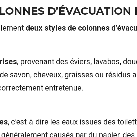
OLONNES D’ÉVACUATION 
ralement
deux styles de colonnes d’évac
rises
, provenant des éviers, lavabos, dou
de savon, cheveux, graisses ou résidus a
 correctement entretenue.
res
, c’est-à-dire les eaux issues des toilet
énéralement causés par du papier, des li