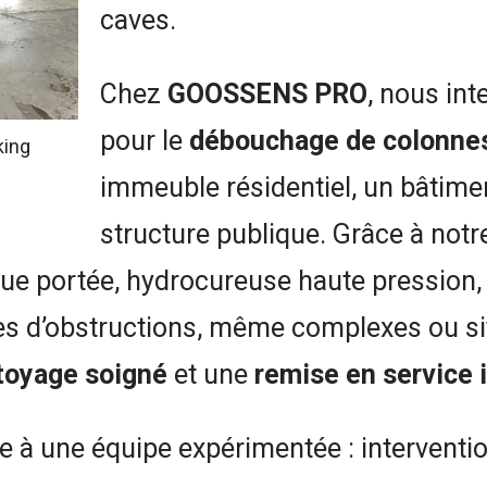
caves.
Chez
GOOSSENS PRO
, nous int
pour le
débouchage de colonnes
king
immeuble résidentiel, un bâtime
structure publique. Grâce à notr
ngue portée, hydrocureuse haute pression
es d’obstructions, même complexes ou si
toyage soigné
et une
remise en service
 à une équipe expérimentée : interventi