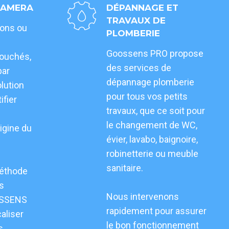
CAMERA
DÉPANNAGE ET
TRAVAUX DE
ions ou
PLOMBERIE
Goossens PRO propose
bouchés,
des services de
par
dépannage plomberie
lution
pour tous vos petits
ifier
travaux, que ce soit pour
le changement de WC,
igine du
évier, lavabo, baignoire,
robinetterie ou meuble
sanitaire.
méthode
s
Nous intervenons
OSSENS
rapidement pour assurer
aliser
le bon fonctionnement
s