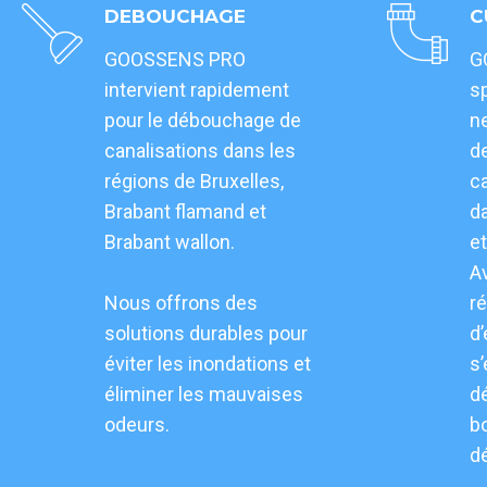
DEBOUCHAGE
C
GOOSSENS PRO
G
intervient rapidement
sp
pour le débouchage de
ne
canalisations dans les
d
régions de Bruxelles,
ca
Brabant flamand et
d
Brabant wallon.
et
A
Nous offrons des
r
solutions durables pour
d
éviter les inondations et
s
éliminer les mauvaises
d
odeurs.
bo
d