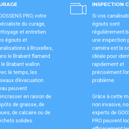
URAGE
INSPECTION 
OOSSENS PRO, votre
Si vos canalisat
écialiste du curage,
égouts sont
ttoyage et entretien
régulièrement 
es égouts et
une inspection 
nalisations à Bruxelles,
caméra est la so
ans le Brabant flamand
idéale pour ident
 le Brabant wallon.
rapidement et
vec le temps, les
précisément l’or
éseaux d’évacuation
problème.
’eau peuvent
’encrasser en raison de
Grâce à cette 
épôts de graisse, de
non invasive, no
ues, de calcaire ou de
experts de GO
échets solides.
PRO peuvent loc
efficacement le